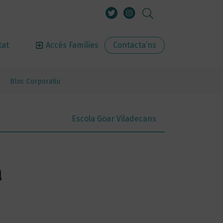
tat
Accés Famílies
Contacta’ns
Bloc Corporatiu
Escola Goar Viladecans
a