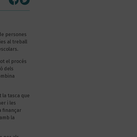
 de persones
ies al treball
escolars.
tot el procés
ió dels
combina
 la tasca que
er i les
a finançar
 amb la