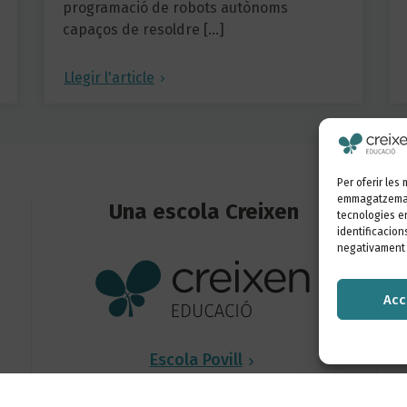
programació de robots autònoms
capaços de resoldre […]
Llegir l'article
Per oferir les
emmagatzemar 
Una escola Creixen
tecnologies e
identificacion
negativament c
Acc
Escola Povill