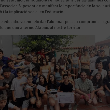
 ha estat molt enriquidora i emotiva tant per als alumnes co
associació, posant de manifest la importància de la solidarit
ó i la implicació social en l’educació.
e educatiu volem felicitar l’alumnat pel seu compromís i agra
e que duu a terme Afabaix al nostre territori.