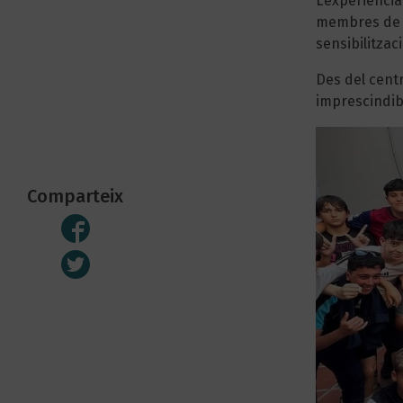
L’experiència
membres de l’
sensibilitzaci
Des del centr
imprescindibl
Comparteix