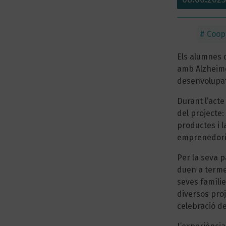
#
Coop
Els alumnes d
amb Alzheime
desenvolupat
Durant l’acte
del projecte:
productes i l
emprenedoria 
Per la seva 
duen a terme 
seves famílie
diversos proj
celebració d