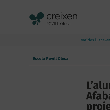
Notícies i Esdeve
Escola Povill Olesa
L’al
Afab
proj