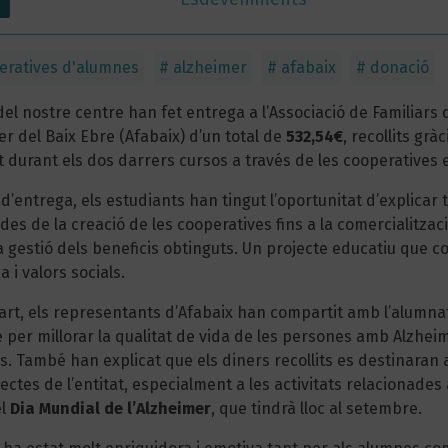
eratives d'alumnes
#
alzheimer
#
afabaix
#
donació
el nostre centre han fet entrega a l’Associació de Familiars
r del Baix Ebre (Afabaix) d’un total de
532,54€
, recollits gràc
 durant els dos darrers cursos a través de les cooperatives 
 d’entrega, els estudiants han tingut l’oportunitat d’explicar 
 des de la creació de les cooperatives fins a la comercialitzac
a gestió dels beneficis obtinguts. Un projecte educatiu que 
i valors socials.
part, els representants d’Afabaix han compartit amb l’alumnat
per millorar la qualitat de vida de les persones amb Alzheim
s. També han explicat que els diners recollits es destinaran 
ectes de l’entitat, especialment a les activitats relacionades
el
Dia Mundial de l’Alzheimer
, que tindrà lloc al setembre.