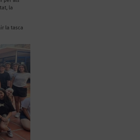
m per als
at, la
ir la tasca