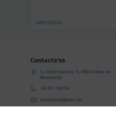
Llegir l'article
Contacta'ns
C/ Pintor Fortuny, 13, 08640 Olesa de
Montserrat
+34 937 780 016
escolapovill@xtec.cat