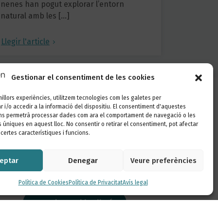
nenes han pogut explorar l’entorn
natural amb les […]
Llegir l'article
Gestionar el consentiment de les cookies
 millors experiències, utilitzem tecnologies com les galetes per
i/o accedir a la informació del dispositiu. El consentiment d'aquestes
Segueix-nos
ns permetrà processar dades com ara el comportament de navegació o les
s úniques en aquest lloc. No consentir o retirar el consentiment, pot afectar
ertes característiques i funcions.
eptar
Denegar
Veure preferències
Vols conèixer les últimes novetats de
la nostra escola?
Política de Cookies
Política de Privacitat
Avís legal
Inscriu-te al butlletí