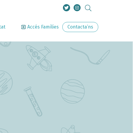
tat
Accés Famílies
Contacta’ns