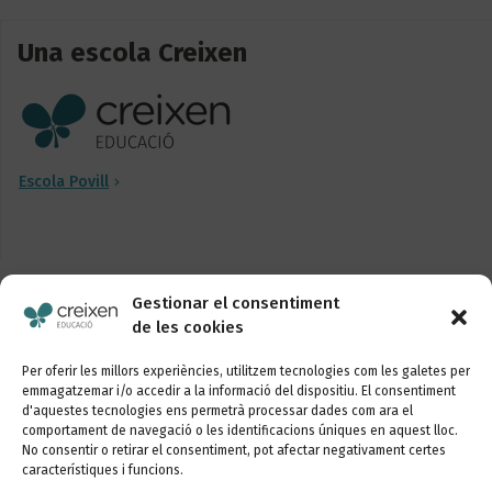
Una escola Creixen
Escola Povill
Gestionar el consentiment
Segueix-nos
de les cookies
Per oferir les millors experiències, utilitzem tecnologies com les galetes per
emmagatzemar i/o accedir a la informació del dispositiu. El consentiment
d'aquestes tecnologies ens permetrà processar dades com ara el
comportament de navegació o les identificacions úniques en aquest lloc.
Vols conèixer les últimes novetats de la nostra
No consentir o retirar el consentiment, pot afectar negativament certes
escola?
característiques i funcions.