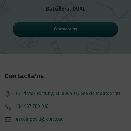
Batxillerat DUAL
Contacta'ns
Contacta'ns
C/ Pintor Fortuny, 13, 08640 Olesa de Montserrat
+34 937 780 016
escolapovill@xtec.cat