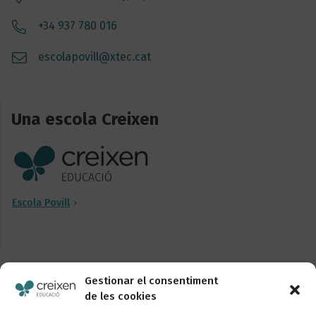
+34 937 780 016
escolapovill@xtec.cat
Una escola Creixen
Escola Povill
Gestionar el consentiment
Segueix-nos
de les cookies